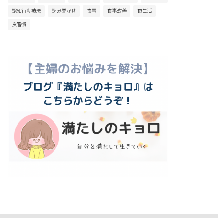
認知行動療法
読み聞かせ
食事
食事改善
食生活
食習慣