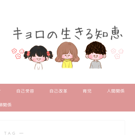
せ
自己受容
自己改革
育児
人間関係
婦関係
 TAG ―