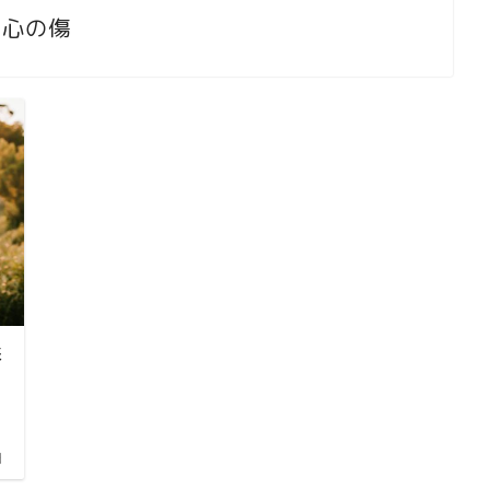
心の傷
影
日