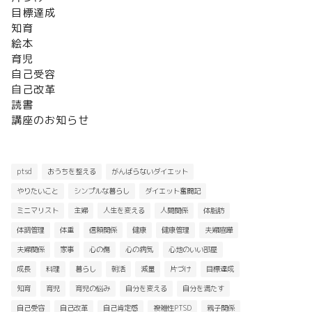
目標達成
知育
絵本
育児
自己受容
自己改革
読書
講座のお知らせ
ptsd
おうちを整える
がんばらないダイエット
やりたいこと
シンプルな暮らし
ダイエット奮闘記
ミニマリスト
主婦
人生を変える
人間関係
体脂肪
体調管理
体重
信頼関係
健康
健康管理
夫婦喧嘩
夫婦関係
家事
心の傷
心の病気
心地のいい部屋
成長
料理
暮らし
朝活
減量
片づけ
目標達成
知育
育児
育児の悩み
自分を変える
自分を満たす
自己受容
自己改革
自己肯定感
複雑性PTSD
親子関係