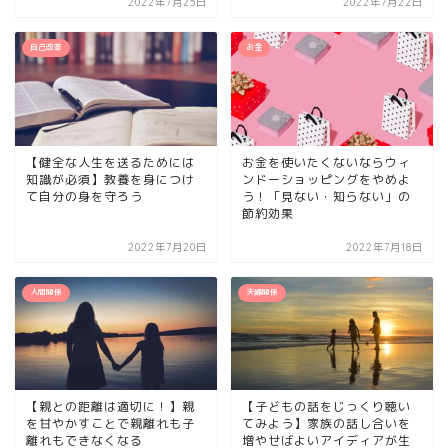
2022年7月25日
2022年7月22日
自己改革
お金
【健全な人生を送るためには
お金を使いたくないならウィ
知識が必須】教養を身につけ
ンドーショッピングをやめよ
て自分の身を守ろう
う！「見ない・知らない」の
節約効果
2022年7月20日
2022年7月18日
人間関係
夫婦関係
【親との距離は適切に！】親
【子どもの話をじっくり聴い
を甘やかすことで親離れも子
てみよう】家族の話し合いを
離れもできなくなる
増やせばよいアイディアが生