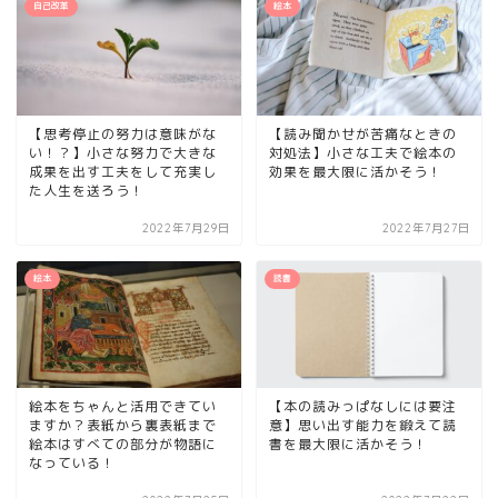
自己改革
絵本
【思考停止の努力は意味がな
【読み聞かせが苦痛なときの
い！？】小さな努力で大きな
対処法】小さな工夫で絵本の
成果を出す工夫をして充実し
効果を最大限に活かそう！
た人生を送ろう！
2022年7月29日
2022年7月27日
絵本
読書
絵本をちゃんと活用できてい
【本の読みっぱなしには要注
ますか？表紙から裏表紙まで
意】思い出す能力を鍛えて読
絵本はすべての部分が物語に
書を最大限に活かそう！
なっている！