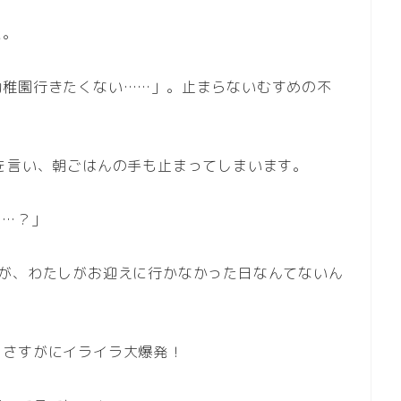
た。
幼稚園行きたくない……」。止まらないむすめの不
を言い、朝ごはんの手も止まってしまいます。
……？」
すが、わたしがお迎えに行かなかった日なんてないん
、さすがにイライラ大爆発！