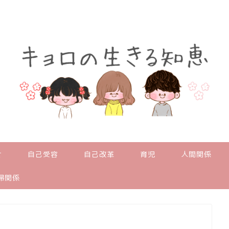
せ
自己受容
自己改革
育児
人間関係
婦関係