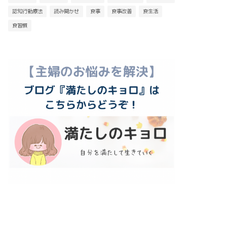
認知行動療法
読み聞かせ
食事
食事改善
食生活
食習慣