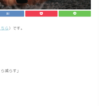
こちら
）です。
なら減らす」