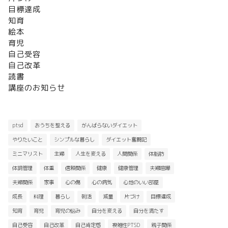
目標達成
知育
絵本
育児
自己受容
自己改革
読書
講座のお知らせ
ptsd
おうちを整える
がんばらないダイエット
やりたいこと
シンプルな暮らし
ダイエット奮闘記
ミニマリスト
主婦
人生を変える
人間関係
体脂肪
体調管理
体重
信頼関係
健康
健康管理
夫婦喧嘩
夫婦関係
家事
心の傷
心の病気
心地のいい部屋
成長
料理
暮らし
朝活
減量
片づけ
目標達成
知育
育児
育児の悩み
自分を変える
自分を満たす
自己受容
自己改革
自己肯定感
複雑性PTSD
親子関係