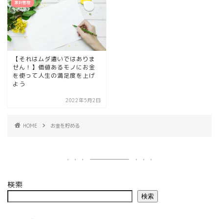
家計管理
【それはムダ遣いではありま
せん！】価値あるモノにお金
を使って人生の満足度を上げ
よう
2022年5月2日
HOME
お金を貯める
検索
検索