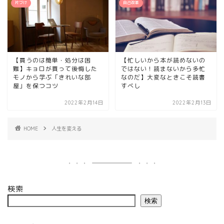
片づけ
自己改革
【買うのは簡単・処分は困
【忙しいから本が読めないの
難】キョロが買って後悔した
ではない！読まないから多忙
モノから学ぶ「きれいな部
なのだ】大変なときこそ読書
屋」を保つコツ
すべし
2022年2月14日
2022年2月13日
HOME
人生を変える
検索
検索