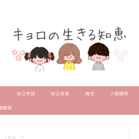
せ
自己受容
自己改革
育児
人間関係
婦関係
 TAG ―