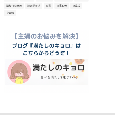
認知行動療法
読み聞かせ
食事
食事改善
食生活
食習慣