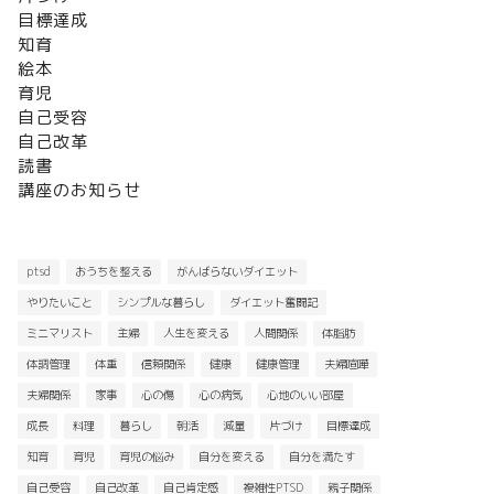
目標達成
知育
絵本
育児
自己受容
自己改革
読書
講座のお知らせ
ptsd
おうちを整える
がんばらないダイエット
やりたいこと
シンプルな暮らし
ダイエット奮闘記
ミニマリスト
主婦
人生を変える
人間関係
体脂肪
体調管理
体重
信頼関係
健康
健康管理
夫婦喧嘩
夫婦関係
家事
心の傷
心の病気
心地のいい部屋
成長
料理
暮らし
朝活
減量
片づけ
目標達成
知育
育児
育児の悩み
自分を変える
自分を満たす
自己受容
自己改革
自己肯定感
複雑性PTSD
親子関係