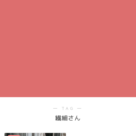
― TAG ―
繊細さん