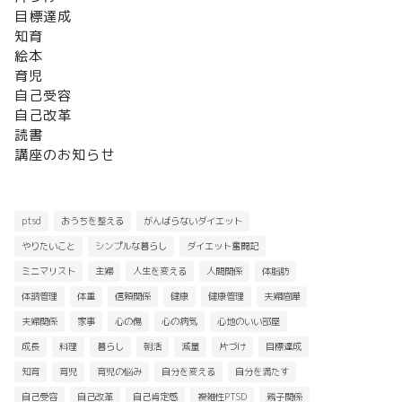
目標達成
知育
絵本
育児
自己受容
自己改革
読書
講座のお知らせ
ptsd
おうちを整える
がんばらないダイエット
やりたいこと
シンプルな暮らし
ダイエット奮闘記
ミニマリスト
主婦
人生を変える
人間関係
体脂肪
体調管理
体重
信頼関係
健康
健康管理
夫婦喧嘩
夫婦関係
家事
心の傷
心の病気
心地のいい部屋
成長
料理
暮らし
朝活
減量
片づけ
目標達成
知育
育児
育児の悩み
自分を変える
自分を満たす
自己受容
自己改革
自己肯定感
複雑性PTSD
親子関係