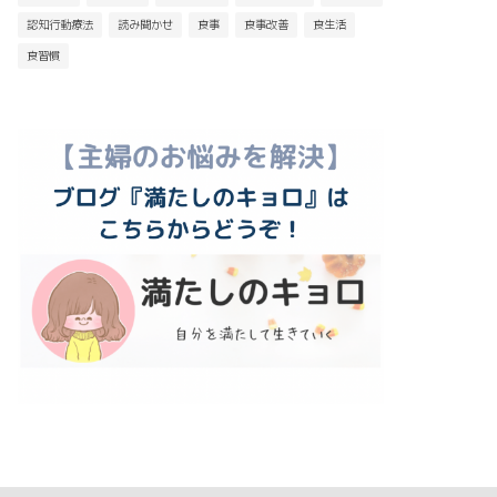
認知行動療法
読み聞かせ
食事
食事改善
食生活
食習慣