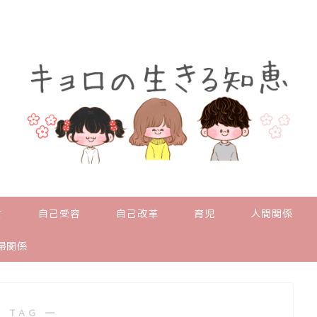
せ
自己受容
自己改革
育児
人間関係
婦関係
 TAG ―