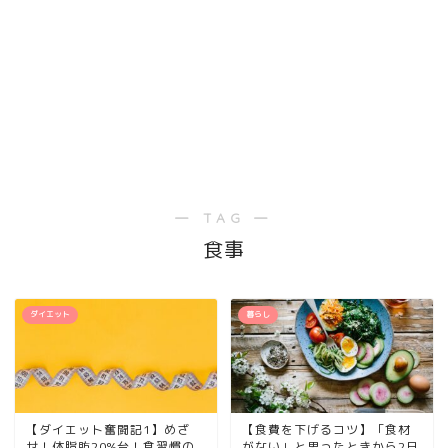
― TAG ―
食事
ダイエット
暮らし
【ダイエット奮闘記1】めざ
【食費を下げるコツ】「食材
せ！体脂肪20%台！食習慣の
がない」と思ったときから2日