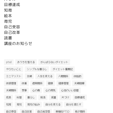
目標達成
知育
絵本
育児
自己受容
自己改革
読書
講座のお知らせ
ptsd
おうちを整える
がんばらないダイエット
やりたいこと
シンプルな暮らし
ダイエット奮闘記
ミニマリスト
主婦
人生を変える
人間関係
体脂肪
体調管理
体重
信頼関係
健康
健康管理
夫婦喧嘩
夫婦関係
家事
心の傷
心の病気
心地のいい部屋
成長
料理
暮らし
朝活
減量
片づけ
目標達成
知育
育児
育児の悩み
自分を変える
自分を満たす
自己受容
自己改革
自己肯定感
複雑性PTSD
親子関係