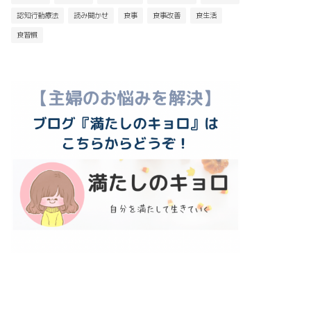
認知行動療法
読み聞かせ
食事
食事改善
食生活
食習慣