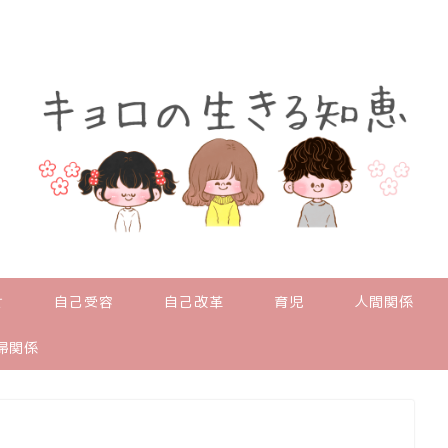
せ
自己受容
自己改革
育児
人間関係
婦関係