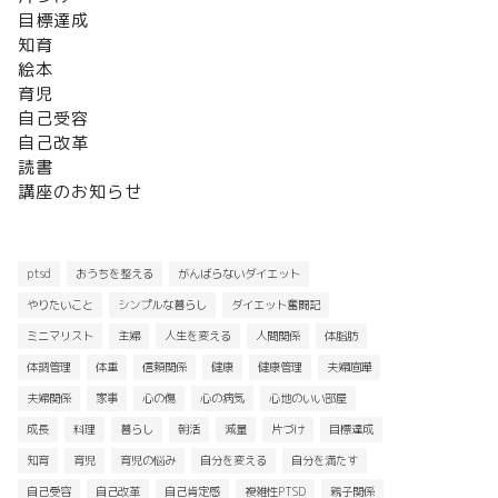
目標達成
知育
絵本
育児
自己受容
自己改革
読書
講座のお知らせ
ptsd
おうちを整える
がんばらないダイエット
やりたいこと
シンプルな暮らし
ダイエット奮闘記
ミニマリスト
主婦
人生を変える
人間関係
体脂肪
体調管理
体重
信頼関係
健康
健康管理
夫婦喧嘩
夫婦関係
家事
心の傷
心の病気
心地のいい部屋
成長
料理
暮らし
朝活
減量
片づけ
目標達成
知育
育児
育児の悩み
自分を変える
自分を満たす
自己受容
自己改革
自己肯定感
複雑性PTSD
親子関係