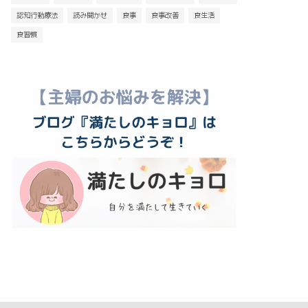
認知行動療法
読み聞かせ
食事
食事改善
食生活
食習慣