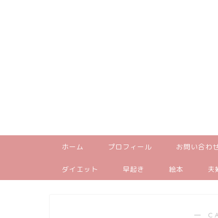
ホーム
プロフィール
お問い合わ
ダイエット
早起き
絵本
夫
― C