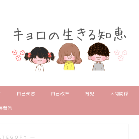
せ
自己受容
自己改革
育児
人間関係
婦関係
ATEGORY ―