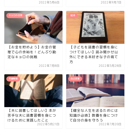
2022年5月6日
2022年9月7日
キョロの日常
絵本
【お金を貯めよう】お金の管
【子どもを読書の習慣を身に
理で心の余裕を！どんぶり勘
つけてほしい】読み聞かせ以
定なキョロの挑戦
外にできる本好きな子の育て
方
2022年7月8日
2022年5月28日
夫婦関係
自己改革
【夫に読書してほしい】本が
【健全な人生を送るためには
苦手な夫に読書習慣を身につ
知識が必須】教養を身につけ
けるために実践したこと
て自分の身を守ろう
2022年5月21日
2022年7月20日