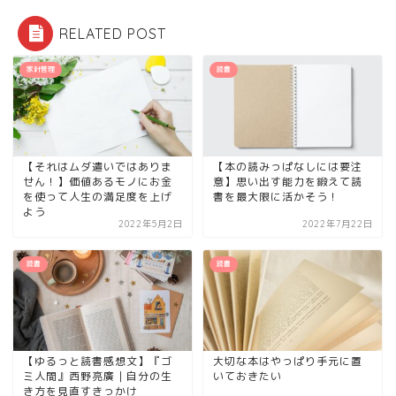
RELATED POST
家計管理
読書
【それはムダ遣いではありま
【本の読みっぱなしには要注
せん！】価値あるモノにお金
意】思い出す能力を鍛えて読
を使って人生の満足度を上げ
書を最大限に活かそう！
よう
2022年5月2日
2022年7月22日
読書
読書
【ゆるっと読書感想文】『ゴ
大切な本はやっぱり手元に置
ミ人間』西野亮廣｜自分の生
いておきたい
き方を見直すきっかけ