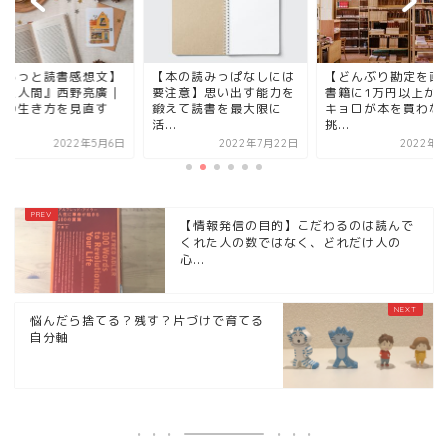
ゆるっと読書感想文】
【本の読みっぱなしには
【どんぶり勘定を直
ゴミ人間』西野亮廣｜
要注意】思い出す能力を
書籍に1万円以上か
分の生き方を見直す
鍛えて読書を最大限に
キョロが本を買わな
.
活...
挑...
2022年5月6日
2022年7月22日
2022年7
【情報発信の目的】こだわるのは読んで
くれた人の数ではなく、どれだけ人の
心...
悩んだら捨てる？残す？片づけで育てる
自分軸