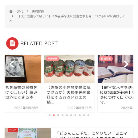
HOME
夫婦関係
【夫に読書してほしい】本が苦手な夫に読書習慣を身につけるために実践したこ
と
RELATED POST
夫婦関係
自己改革
子どもを読書の習慣を
【家族の小さな愛情に気
【健全な人生を送る
につけてほしい】読み
づけるか】夫婦関係を良
には知識が必須】教
かせ以外にできる本
好にするお互いさまの
身につけて自分の身
.
精...
守...
2022年5月28日
2022年8月26日
2022年7月
「どろんここぶた」になりたい！ミニマ