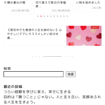
とした積み重ねが関
切り替えで毎日の幸福
い制を始めました
.
度...
2022年5月
2022年4月15日
2022年6月30日
【育児中でも理想の人生を諦めない】心
やさしいママにオススメしたい自分を
満...
検索
検索
最近の投稿
つらい経験を学びに変え、幸せに生きる
目的は「勝つこと」じゃない。人と支え合い、笑顔あふれ
る人生を生きよう。