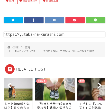
育児
自分を満たす
自己肯定感
https://yutaka-na-kurashi.com
HOME
育児
【いいママや〜めた！】「やりたくない・できない・知らんがな」の魔法
RELATED POST
夫婦関係
育児
子どもと信頼関係を気
【期待を手放せば家族が
子どもの「これ、買
くには？】日々のちょ
変わる】感謝と気持ちの
て！」の対処法｜お