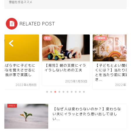
家庭を作るススメ
RELATED POST
育児
人間関係
がんばらずに子どもに
【育児】朝の支度にイラ
【子どもとよい関係
らがなを覚えさせるに
イラしないための工夫
くには？】当たり前
？】我が家で実践し
とを当たり前に実践
.
き...
2023年1月30日
2022年6月8日
2022年3月
【なぜ人は変わらないのか？】変わらな
い夫にイラッときたら思い出してほし
い...