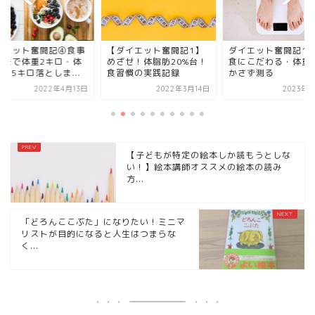
イエット奮闘記④食事
【ダイエット奮闘記1】
ダイエット奮闘記18
工夫で体重2キロ・体
めざせ！体脂肪20%台！
食にこだわる・体重
1.5キロ落としま...
食習慣の実践記録
かさず測る
2022年4月13日
2022年3月14日
2023年1
【子どもが特定の絵本しか読もうとしな
い！】絵本講師オススメの絵本の読み
方...
「どろんここぶた」になりたい！ミニマ
リストが目的になると人生はつまらな
く...