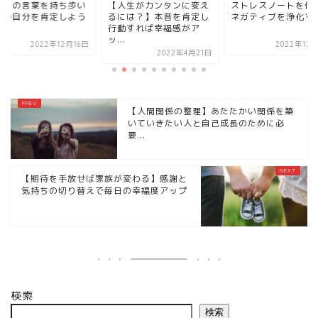
守りの言葉を持ち歩い
【人生がカンタンに変え
ストレスノートを作
今の自分を肯定しよう
るには？】本音を肯定し
ネガティブを浄化す
行動すれば幸福感がア
ッ...
2022年12月16日
2022年12
2022年4月21日
【人間関係の整理】あたたかい関係を築
いていきたい人と自己成長のために必
要...
【期待を手放せば家族が変わる】感謝と
気持ちの切り替えで毎日の幸福度アップ
検索
検索