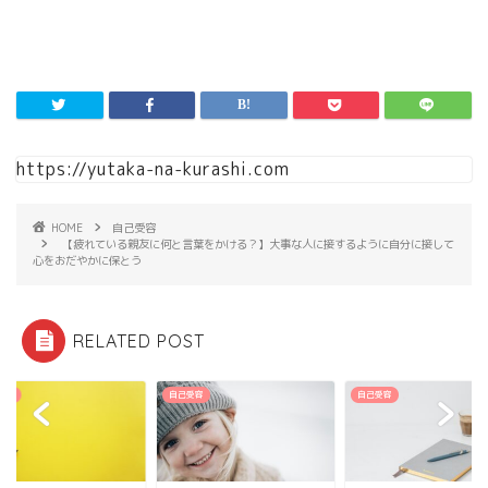
https://yutaka-na-kurashi.com
HOME
自己受容
【疲れている親友に何と言葉をかける？】大事な人に接するように自分に接して
心をおだやかに保とう
RELATED POST
受容
自己受容
自己受容