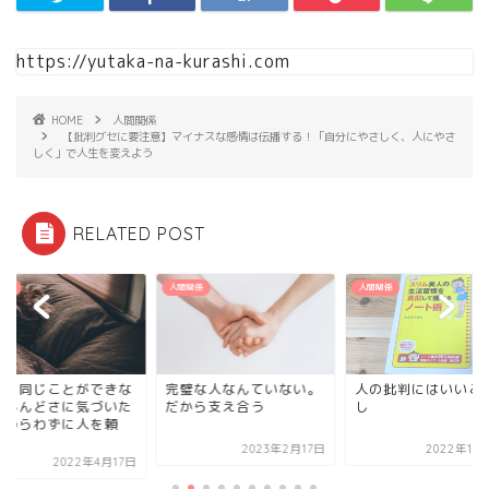
https://yutaka-na-kurashi.com
HOME
人間関係
【批判グセに要注意】マイナスな感情は伝播する！「自分にやさしく、人にやさ
しく」で人生を変えよう
RELATED POST
関係
人間関係
人間関係
人と同じことができな
完璧な人なんていない。
人の批判にはいいこ
】しんどさに気づいた
だから支え合う
し
ためらわずに人を頼
.
2023年2月17日
2022年10
2022年4月17日