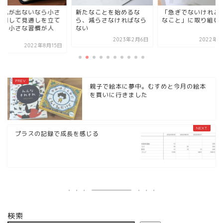
る気が出ないなら小さ
新たなことを始めるな
「急ぎでないけれど
分割して見通しを立て
ら、減らさなければなら
なこと」に取り組む
う！小さな習慣が人
ない
.
2023年2月6日
2022年9
2022年8月15日
親子で絵本に夢中。むすめと今月の絵本
を買いに行きました
プラスの記録で成長を感じる
検索